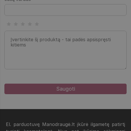
El. parduotuvę Manodraugė.lt įkūrė ilgametę patirtį