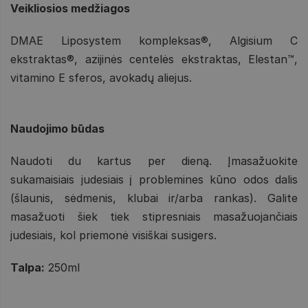
Veikliosios medžiagos
DMAE Liposystem kompleksas®, Algisium C
ekstraktas®, azijinės centelės ekstraktas, Elestan™,
vitamino E sferos, avokadų aliejus.
Naudojimo būdas
Naudoti du kartus per dieną. Įmasažuokite
sukamaisiais judesiais į problemines kūno odos dalis
(šlaunis, sėdmenis, klubai ir/arba rankas). Galite
masažuoti šiek tiek stipresniais masažuojančiais
judesiais, kol priemonė visiškai susigers.
Talpa:
250ml