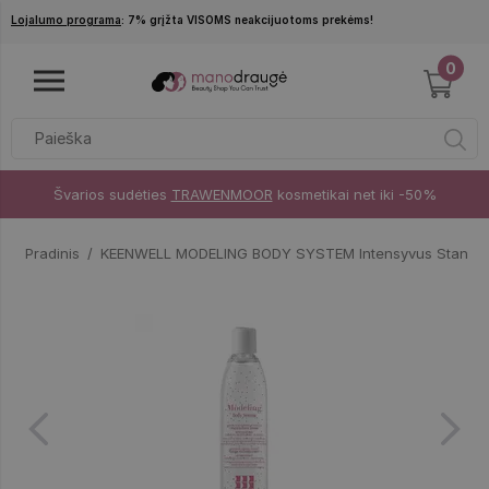
Pereiti į pagrindinį turinį
Lojalumo programa
: 7% grįžta VISOMS neakcijuotoms prekėms!
0
Švarios sudėties
TRAWENMOOR
kosmetikai net iki -50%
Pradinis
KEENWELL MODELING BODY SYSTEM Intensyvus Stangri