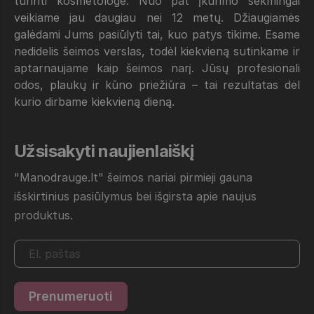
turinti kosmetologė. Nuo pat įkūrimo sėkmingai
veikiame jau daugiau nei 12 metų. Džiaugiamės
galėdami Jums pasiūlyti tai, kuo patys tikime. Esame
nedidelis šeimos verslas, todėl kiekvieną sutinkame ir
aptarnaujame kaip šeimos narį. Jūsų profesionali
odos, plaukų ir kūno priežiūra – tai rezultatas dėl
kurio dirbame kiekvieną dieną.
Užsisakyti naujienlaiškį
"Manodrauge.lt" šeimos nariai pirmieji gauna
išskirtinius pasiūlymus bei išgirsta apie naujus
produktus.