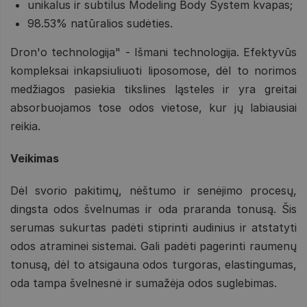
unikalus ir subtilus Modeling Body System kvapas;
98.53% natūralios sudėties.
Dron'o technologija" - Išmani technologija. Efektyvūs
kompleksai inkapsiuliuoti liposomose, dėl to norimos
medžiagos pasiekia tikslines ląsteles ir yra greitai
absorbuojamos tose odos vietose, kur jų labiausiai
reikia.
Veikimas
Dėl svorio pakitimų, nėštumo ir senėjimo procesų,
dingsta odos švelnumas ir oda praranda tonusą. Šis
serumas sukurtas padėti stiprinti audinius ir atstatyti
odos atraminei sistemai. Gali padėti pagerinti raumenų
tonusą, dėl to atsigauna odos turgoras, elastingumas,
oda tampa švelnesnė ir sumažėja odos suglebimas.