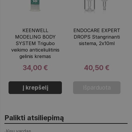
KEENWELL
ENDOCARE EXPERT
MODELING BODY
DROPS Stangrinanti
SYSTEM Trigubo
sistema, 2x10ml
veikimo anticeliulitinis
gelinis kremas
34,00 €
40,50 €
Į krepšelį
Išparduota
Palikti atsiliepimą
Jūsų vardas