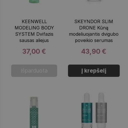
KEENWELL
SKEYNDOR SLIM
MODELING BODY
DRONE Kūną
SYSTEM Dvifazis
modeliuojantis dvigubo
sausas aliejus
poveikio serumas
37,00 €
43,90 €
Išparduota
Į krepšelį