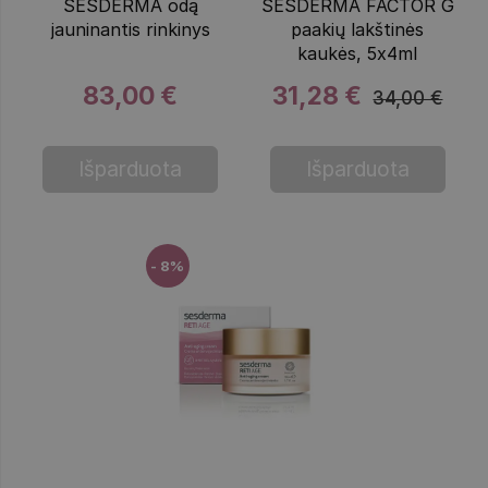
SESDERMA odą
SESDERMA FACTOR G
jauninantis rinkinys
paakių lakštinės
kaukės, 5x4ml
83,00 €
31,28 €
34,00 €
Išparduota
Išparduota
- 8%