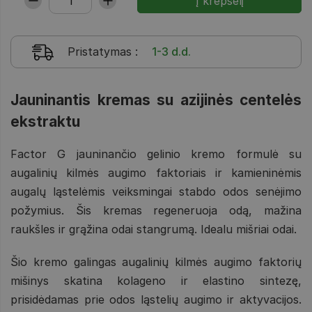
Pristatymas
:
1-3 d.d.
Jauninantis kremas su azijinės centelės
ekstraktu
Factor G jauninančio gelinio kremo formulė su
augalinių kilmės augimo faktoriais ir kamieninėmis
augalų ląstelėmis veiksmingai stabdo odos senėjimo
požymius. Šis kremas regeneruoja odą, mažina
raukšles ir grąžina odai stangrumą. Idealu mišriai odai.
Šio kremo galingas augalinių kilmės augimo faktorių
mišinys skatina kolageno ir elastino sintezę,
prisidėdamas prie odos ląstelių augimo ir aktyvacijos.