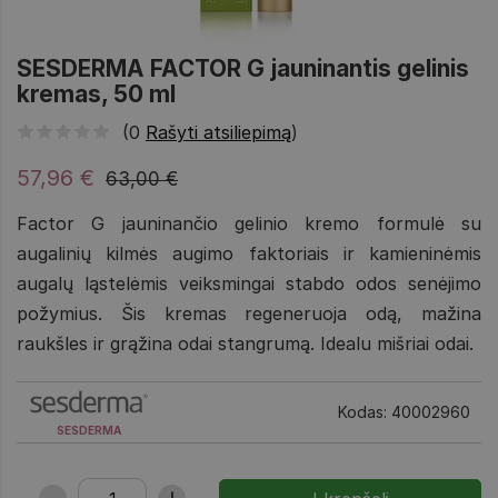
SESDERMA FACTOR G jauninantis gelinis
kremas, 50 ml
(0
Rašyti atsiliepimą
)
57,96 €
63,00 €
Factor G jauninančio gelinio kremo formulė su
augalinių kilmės augimo faktoriais ir kamieninėmis
augalų ląstelėmis veiksmingai stabdo odos senėjimo
požymius. Šis kremas regeneruoja odą, mažina
raukšles ir grąžina odai stangrumą. Idealu mišriai odai.
Kodas: 40002960
SESDERMA