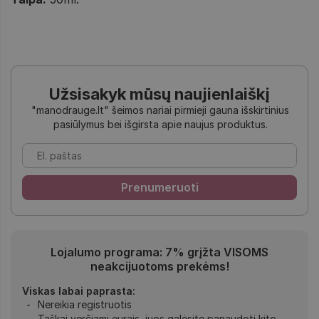
Užsisakyk mūsų naujienlaiškį
"manodrauge.lt" šeimos nariai pirmieji gauna išskirtinius
pasiūlymus bei išgirsta apie naujus produktus.
Lojalumo programa: 7% grįžta VISOMS
neakcijuotoms prekėms!
Viskas labai paprasta:
Nereikia registruotis
Taškai verčiami eurais, juos galėsite panaudoti kito