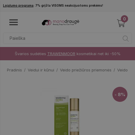
Pereiti į pagrindinį turinį
Lojalumo programa
: 7% grįžta VISOMS neakcijuotoms prekėms!
0
Švarios sudėties
TRAWENMOOR
kosmetikai net iki -50%
Pradinis
Veidui ir kūnui
Veido priežiūros priemonės
Veido kr
- 8%