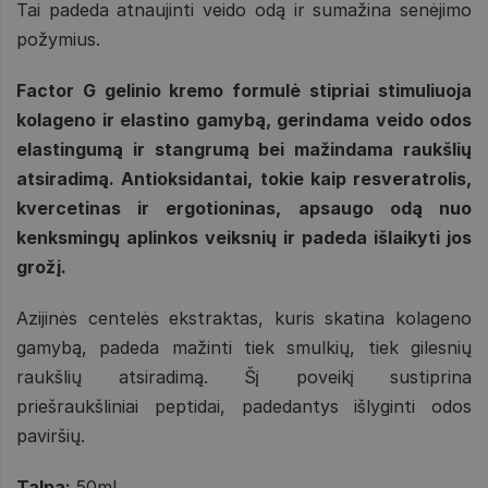
Tai padeda atnaujinti veido odą ir sumažina senėjimo
požymius.
Factor G gelinio kremo formulė stipriai stimuliuoja
kolageno ir elastino gamybą, gerindama veido odos
elastingumą ir stangrumą bei mažindama raukšlių
atsiradimą. Antioksidantai, tokie kaip resveratrolis,
kvercetinas ir ergotioninas, apsaugo odą nuo
kenksmingų aplinkos veiksnių ir padeda išlaikyti jos
grožį.
Azijinės centelės ekstraktas, kuris skatina kolageno
gamybą, padeda mažinti tiek smulkių, tiek gilesnių
raukšlių atsiradimą. Šį poveikį sustiprina
priešraukšliniai peptidai, padedantys išlyginti odos
paviršių.
Talpa:
50ml.