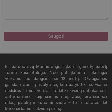
El. parduotuvę Manodraugė.lt įkūrė ilgametę patirtį
turinti kosmetologė. Nuo pat įkūrimo sėkmingai
veikiame jau daugiau nei 12 metų. Džiaugiamės
galėdami Jums pasiūlyti tai, kuo patys tikime. Esame
nedidelis šeimos verslas, todėl kiekvieną sutinkame ir
aptarnaujame kaip šeimos narį. Jūsų profesionali
odos, plaukų ir kūno priežiūra – tai rezultatas dėl
kurio dirbame kiekvieną dieną.