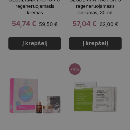
regeneruojamasis
regeneruojamasis
kremas
serumas, 30 ml
54,74 €
57,04 €
59,50 €
62,00 €
Į krepšelį
Į krepšelį
- 8%