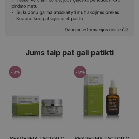
pirkimo metu
Su kuponu galima atsiskaityti ir už akcijines prekes
Kupono kodą atsiųsime el. paštu
čia
Daugiau informacijos rasite
.
Jums taip pat gali patikti
- 8%
- 8%
SESDERMA FACTOR G
SESDERMA FACTOR G