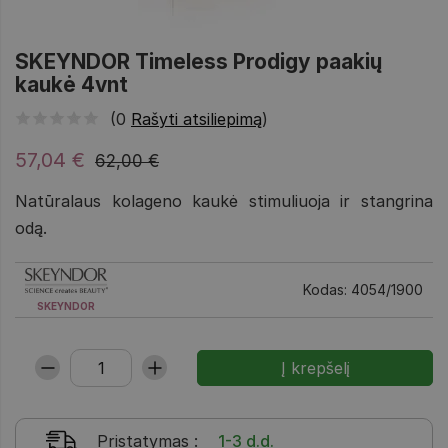
SKEYNDOR Timeless Prodigy paakių
kaukė 4vnt
(0
Rašyti atsiliepimą
)
57,04 €
62,00 €
Natūralaus kolageno kaukė stimuliuoja ir stangrina
odą.
Kodas: 4054/1900
SKEYNDOR
Pristatymas
:
1-3 d.d.