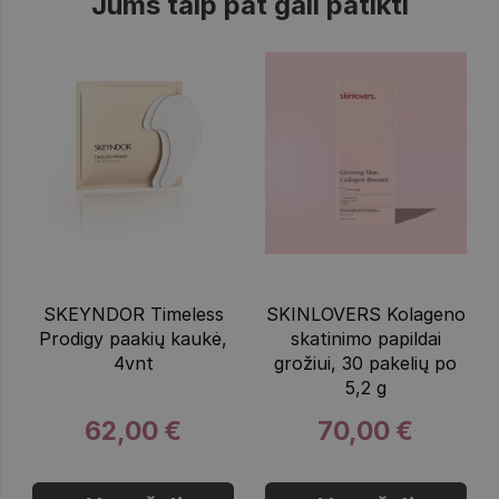
Jums taip pat gali patikti
SKEYNDOR Timeless
SKINLOVERS Kolageno
Prodigy paakių kaukė,
skatinimo papildai
4vnt
grožiui, 30 pakelių po
5,2 g
62,00 €
70,00 €