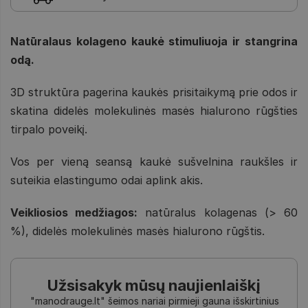
Natūralaus kolageno kaukė stimuliuoja ir stangrina
odą.
3D struktūra pagerina kaukės prisitaikymą prie odos ir
skatina didelės molekulinės masės hialurono rūgšties
tirpalo poveikį.
Vos per vieną seansą kaukė sušvelnina raukšles ir
suteikia elastingumo odai aplink akis.
Veikliosios medžiagos:
natūralus kolagenas (> 60
%), didelės molekulinės masės hialurono rūgštis.
Užsisakyk mūsų naujienlaiškį
"manodrauge.lt" šeimos nariai pirmieji gauna išskirtinius