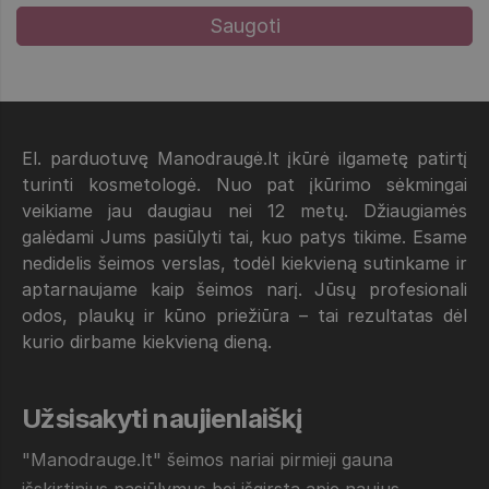
El. parduotuvę Manodraugė.lt įkūrė ilgametę patirtį
turinti kosmetologė. Nuo pat įkūrimo sėkmingai
veikiame jau daugiau nei 12 metų. Džiaugiamės
galėdami Jums pasiūlyti tai, kuo patys tikime. Esame
nedidelis šeimos verslas, todėl kiekvieną sutinkame ir
aptarnaujame kaip šeimos narį. Jūsų profesionali
odos, plaukų ir kūno priežiūra – tai rezultatas dėl
kurio dirbame kiekvieną dieną.
Užsisakyti naujienlaiškį
"Manodrauge.lt" šeimos nariai pirmieji gauna