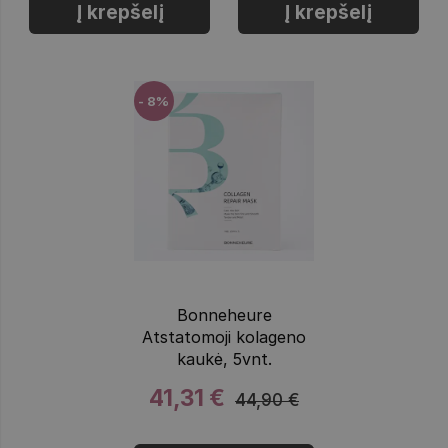
Į krepšelį
Į krepšelį
- 8%
Bonneheure
Atstatomoji kolageno
kaukė, 5vnt.
41,31 €
44,90 €