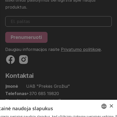
išskirtinius pasiūlymus bei išgirsta apie naujus
produktus.
Daugiau informacijos rasite
Privatumo politikoje
.
Kontaktai
Įmonė
UAB "Prekės Grožiui"
Telefonas
+370 685 19820
El. paštas
[email protected]
×
etainė naudoja slapukus
Dirbame
10.00 - 17.00
(Pirmadienis-Penktadienis)
rneto svetainė naudoja slapukus, kad užtikrintų tinkamą svetainės veikimą. B