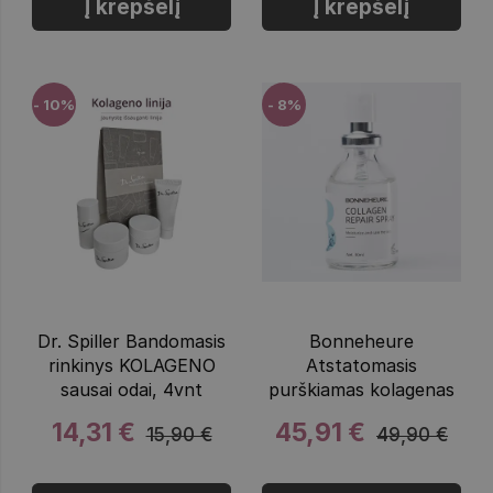
Į krepšelį
Į krepšelį
- 10%
- 8%
Dr. Spiller Bandomasis
Bonneheure
rinkinys KOLAGENO
Atstatomasis
sausai odai, 4vnt
purškiamas kolagenas
14,31 €
45,91 €
15,90 €
49,90 €