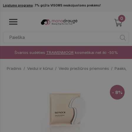
Pereiti į pagrindinį turinį
Lojalumo programa
: 7% grįžta VISOMS neakcijuotoms prekėms!
0
Švarios sudėties
TRAWENMOOR
kosmetikai net iki -50%
Pradinis
Veidui ir kūnui
Veido priežiūros priemonės
Paakių k
- 8%