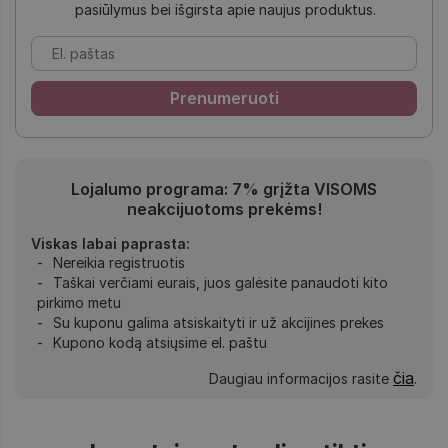
pasiūlymus bei išgirsta apie naujus produktus.
Lojalumo programa: 7% grįžta VISOMS
neakcijuotoms prekėms!
Viskas labai paprasta:
Nereikia registruotis
Taškai verčiami eurais, juos galėsite panaudoti kito
pirkimo metu
Su kuponu galima atsiskaityti ir už akcijines prekes
Kupono kodą atsiųsime el. paštu
čia
Daugiau informacijos rasite
.