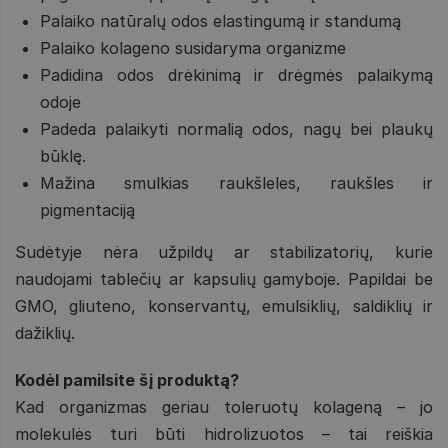
Palaiko natūralų odos elastingumą ir standumą
Palaiko kolageno susidaryma organizme
Padidina odos drėkinimą ir drėgmės palaikymą
odoje
Padeda palaikyti normalią odos, nagų bei plaukų
būklę.
Mažina smulkias raukšleles, raukšles ir
pigmentaciją
Sudėtyje nėra užpildų ar stabilizatorių, kurie
naudojami tablečių ar kapsulių gamyboje. Papildai be
GMO, gliuteno, konservantų, emulsiklių, saldiklių ir
dažiklių.
Kodėl pamilsite šį produktą?
Kad organizmas geriau toleruotų kolageną – jo
molekulės turi būti hidrolizuotos – tai reiškia