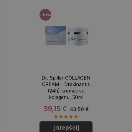
- 10%
Dr. Spiller COLLAGEN
CREAM - Drėkinantis
(24h) kremas su
kolagenu, 50ml
39,15 €
43,50 €
Į krepšelį