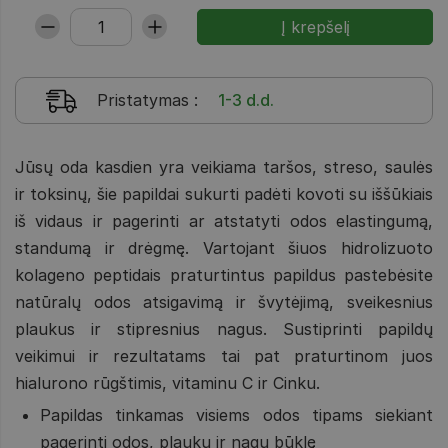
Pristatymas
:
1-3 d.d.
Jūsų oda kasdien yra veikiama taršos, streso, saulės
ir toksinų, šie papildai sukurti padėti kovoti su iššūkiais
iš vidaus ir pagerinti ar atstatyti odos elastingumą,
standumą ir drėgmę. Vartojant šiuos hidrolizuoto
kolageno peptidais praturtintus papildus pastebėsite
natūralų odos atsigavimą ir švytėjimą, sveikesnius
plaukus ir stipresnius nagus. Sustiprinti papildų
veikimui ir rezultatams tai pat praturtinom juos
hialurono rūgštimis, vitaminu C ir Cinku.
Papildas tinkamas visiems odos tipams siekiant
pagerinti odos, plaukų ir nagų būklę