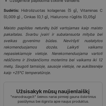
Užsigerkite papildoma stikline vandens
Sudėtis:
Hidrolizuotas kolagenas (5 g), Vitaminas C
(0,009 g) , Cinkas (0,1 g), Hialurono rūgštis (0,05g)
Maisto papildas neturėtų būti vartojamas kaip maisto
pakaitalas. Svarbu įvairi ir subalansuota mityba bei
sveikas gyvenimo būdas. Neviršyti nustatytos
rekomenduojamos dozės. Laikyti vaikams
nepasiekiamoje vietoje. Nerekomenduojama vartoti
nėščioms ir žindančioms moterims bei vaikams iki 12
metų. Saugoti tamsioje, sausoje vietoje, ne aukštesnėje
kaip +25°C temperatūroje.
Užsisakyk mūsų naujienlaiškį
"manodrauge.lt" šeimos nariai pirmieji gauna išskirtinius
pasiūlymus bei išgirsta apie naujus produktus.