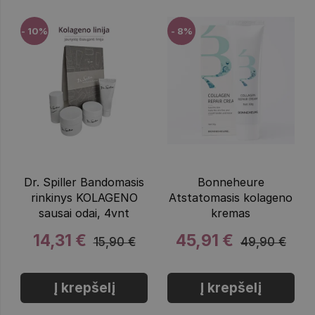
- 10%
- 8%
Dr. Spiller Bandomasis
Bonneheure
rinkinys KOLAGENO
Atstatomasis kolageno
sausai odai, 4vnt
kremas
14,31 €
45,91 €
15,90 €
49,90 €
Į krepšelį
Į krepšelį