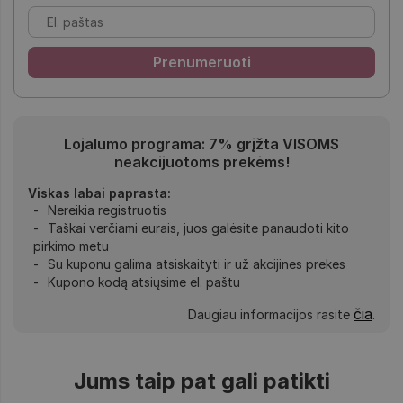
Lojalumo programa: 7% grįžta VISOMS
neakcijuotoms prekėms!
Viskas labai paprasta:
Nereikia registruotis
Taškai verčiami eurais, juos galėsite panaudoti kito
pirkimo metu
Su kuponu galima atsiskaityti ir už akcijines prekes
Kupono kodą atsiųsime el. paštu
čia
Daugiau informacijos rasite
.
Jums taip pat gali patikti