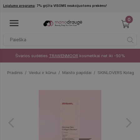
Pereiti į pagrindinį turinį
Lojalumo programa
: 7% grįžta VISOMS neakcijuotoms prekėms!
0
Švarios sudėties
TRAWENMOOR
kosmetikai net iki -50%
Pradinis
Veidui ir kūnui
Maisto papildai
SKINLOVERS Kolageno 