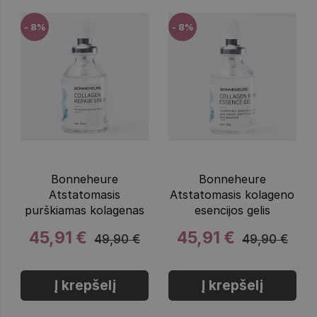
- 8%
- 8%
Bonneheure
Bonneheure
Atstatomasis
Atstatomasis kolageno
purškiamas kolagenas
esencijos gelis
45,91 €
45,91 €
49,90 €
49,90 €
Į krepšelį
Į krepšelį