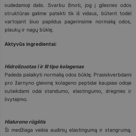
sudedamoji dalis. Svarbu žinoti, jog į gilesnes odos
struktūras galime patekti tik iš vidaus, būtent todėl
vartojant šiuo papildus pagerinsime normalią odos,
plaukų ir nagų būklę.
Aktyvūs ingredientai:
Hidrolizuotas I ir III tipo kolagenas
Padeda palaikyti normalią odos būklę. Prasiskverbdami
pro žarnyno gleivinę kolageno peptidai kaupiasi odoje
suteikdami odai standumo, elastingumo, drėgmės ir
švytėjimo.
Hialurono rūgštis
Ši medžiaga veikia audinių elastingumą ir stangrumą.