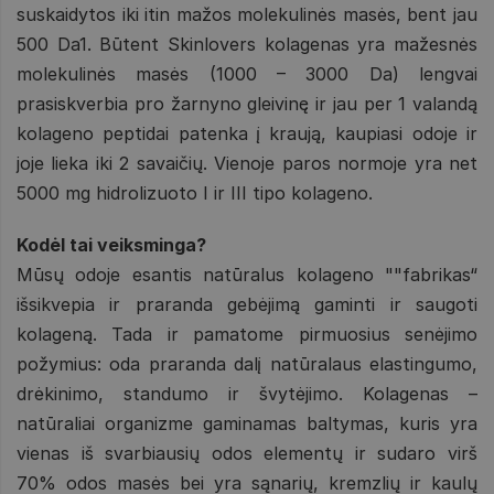
suskaidytos iki itin mažos molekulinės masės, bent jau
500 Da1. Būtent Skinlovers kolagenas yra mažesnės
molekulinės masės (1000 – 3000 Da) lengvai
prasiskverbia pro žarnyno gleivinę ir jau per 1 valandą
kolageno peptidai patenka į kraują, kaupiasi odoje ir
joje lieka iki 2 savaičių. Vienoje paros normoje yra net
5000 mg hidrolizuoto I ir III tipo kolageno.
Kodėl tai veiksminga?
Mūsų odoje esantis natūralus kolageno ""fabrikas“
išsikvepia ir praranda gebėjimą gaminti ir saugoti
kolageną. Tada ir pamatome pirmuosius senėjimo
požymius: oda praranda dalį natūralaus elastingumo,
drėkinimo, standumo ir švytėjimo. Kolagenas –
natūraliai organizme gaminamas baltymas, kuris yra
vienas iš svarbiausių odos elementų ir sudaro virš
70% odos masės bei yra sąnarių, kremzlių ir kaulų